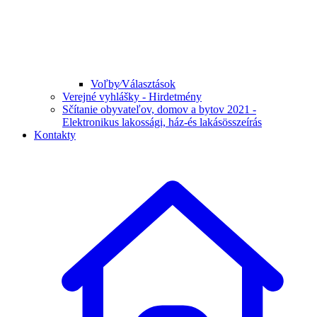
Voľby⁄Választások
Verejné vyhlášky - Hirdetmény
Sčítanie obyvateľov, domov a bytov 2021 -
Elektronikus lakossági, ház-és lakásösszeírás
Kontakty