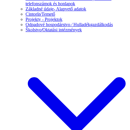
telefonszámok és honlapok
Základné údaje- Alapvető adatok
Cintorín⁄Temető
Projekty - Projektok
Odpadové hospodárstvo ⁄ Hulladékgazdálkodás
Školstvo⁄Oktatási intézmények