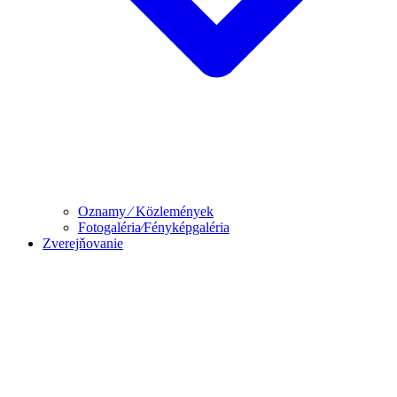
Oznamy ⁄ Közlemények
Fotogaléria⁄Fényképgaléria
Zverejňovanie