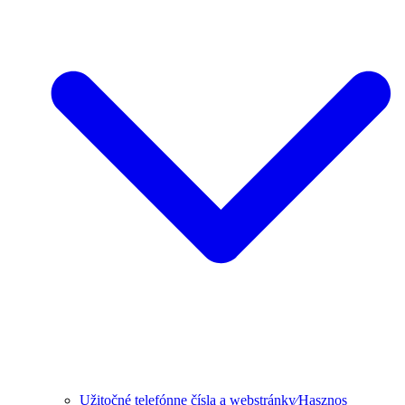
Užitočné telefónne čísla a webstránky⁄Hasznos