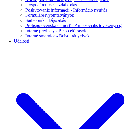
Hospodárenie- Gazdálkodás
Poskytovanie informácií - Információ nyújtás
Formuláre⁄Nyomtatványok
Sadzobník - Díjszabás
Protispoločenská činnosť - Antiszociális tevékenység
Interné predpisy - Belső előírások
Interné smernice - Belső irányelvek
Udalosti