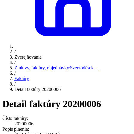
/
Zverejňovanie
/
Zmluvy, faktúry, objednávky⁄Szerződések…
/
Faktúry
/
Detail faktúry 20200006
Detail faktúry 20200006
Číslo faktúry:
20200006
Popis plnenia: