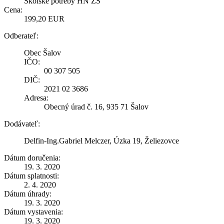
Školské potreby HN ZŠ
Cena:
199,20 EUR
Odberateľ:
Obec Šalov
IČO:
00 307 505
DIČ:
2021 02 3686
Adresa:
Obecný úrad č. 16, 935 71 Šalov
Dodávateľ:
Delfin-Ing.Gabriel Melczer, Úzka 19, Želiezovce
Dátum doručenia:
19. 3. 2020
Dátum splatnosti:
2. 4. 2020
Dátum úhrady:
19. 3. 2020
Dátum vystavenia:
19. 3. 2020