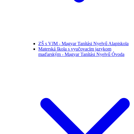
ZŠ s VJM - Magyar Tanítási Nyelvű Alapiskola
Materská škola s vyučovacím jazykom
maďarským - Magyar Tanítási Nyelvű Óvoda