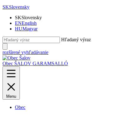
SK
Slovensky
SK
Slovensky
EN
English
HU
Magyar
Hľadaný výraz
rozšírené vyhľadávanie
Obec ŠALOV
GARAMSALLÓ
Menu
Obec