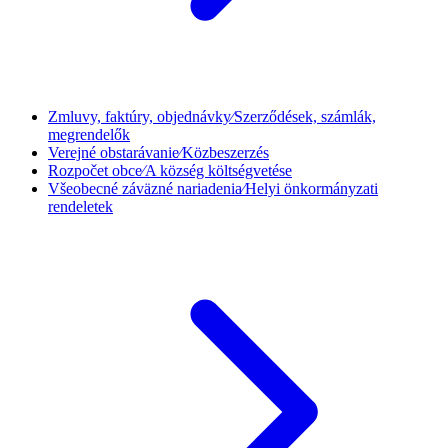
Zmluvy, faktúry, objednávky⁄Szerződések, számlák,
megrendelők
Verejné obstarávanie⁄Közbeszerzés
Rozpočet obce⁄A község költségvetése
Všeobecné záväzné nariadenia⁄Helyi önkormányzati
rendeletek