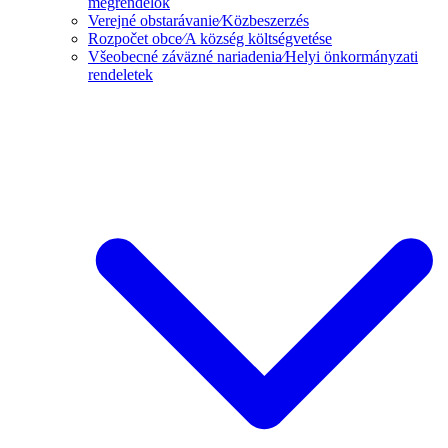
megrendelők
Verejné obstarávanie⁄Közbeszerzés
Rozpočet obce⁄A község költségvetése
Všeobecné záväzné nariadenia⁄Helyi önkormányzati
rendeletek