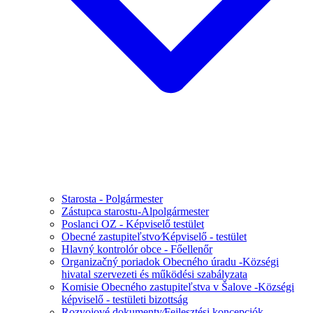
Starosta - Polgármester
Zástupca starostu-Alpolgármester
Poslanci OZ - Képviselő testület
Obecné zastupiteľstvo⁄Képviselő - testület
Hlavný kontrolór obce - Főellenőr
Organizačný poriadok Obecného úradu -Községi
hivatal szervezeti és működési szabályzata
Komisie Obecného zastupiteľstva v Šalove -Községi
képviselő - testületi bizottság
Rozvojové dokumenty⁄Fejlesztési koncepciók