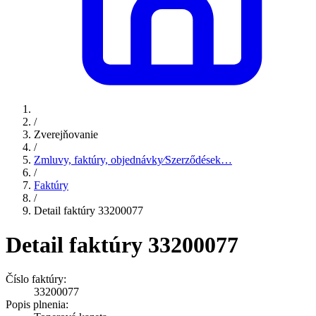
/
Zverejňovanie
/
Zmluvy, faktúry, objednávky⁄Szerződések…
/
Faktúry
/
Detail faktúry 33200077
Detail faktúry 33200077
Číslo faktúry:
33200077
Popis plnenia: