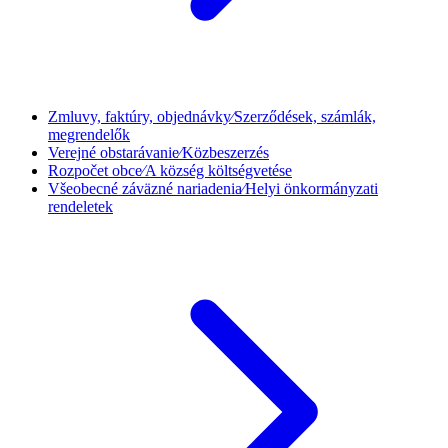
Zmluvy, faktúry, objednávky⁄Szerződések, számlák,
megrendelők
Verejné obstarávanie⁄Közbeszerzés
Rozpočet obce⁄A község költségvetése
Všeobecné záväzné nariadenia⁄Helyi önkormányzati
rendeletek