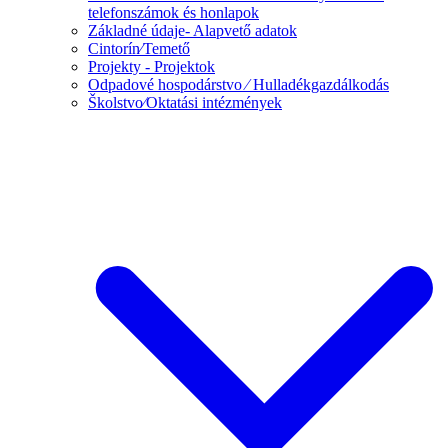
telefonszámok és honlapok
Základné údaje- Alapvető adatok
Cintorín⁄Temető
Projekty - Projektok
Odpadové hospodárstvo ⁄ Hulladékgazdálkodás
Školstvo⁄Oktatási intézmények