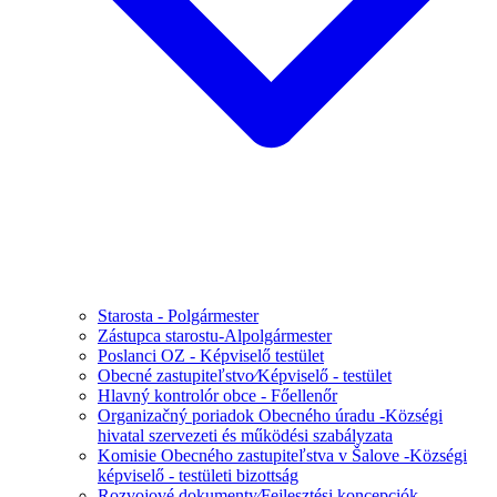
Starosta - Polgármester
Zástupca starostu-Alpolgármester
Poslanci OZ - Képviselő testület
Obecné zastupiteľstvo⁄Képviselő - testület
Hlavný kontrolór obce - Főellenőr
Organizačný poriadok Obecného úradu -Községi
hivatal szervezeti és működési szabályzata
Komisie Obecného zastupiteľstva v Šalove -Községi
képviselő - testületi bizottság
Rozvojové dokumenty⁄Fejlesztési koncepciók