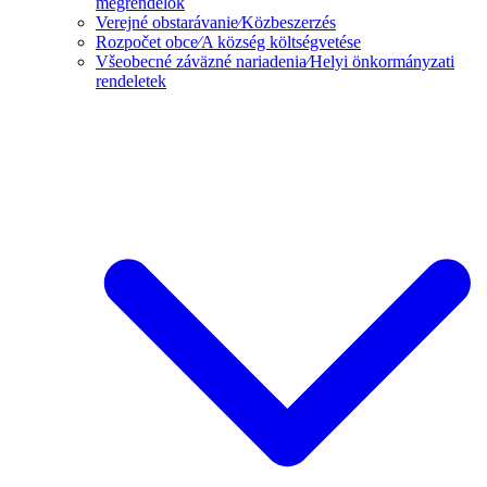
megrendelők
Verejné obstarávanie⁄Közbeszerzés
Rozpočet obce⁄A község költségvetése
Všeobecné záväzné nariadenia⁄Helyi önkormányzati
rendeletek