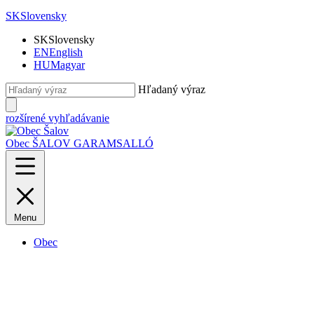
SK
Slovensky
SK
Slovensky
EN
English
HU
Magyar
Hľadaný výraz
rozšírené vyhľadávanie
Obec ŠALOV
GARAMSALLÓ
Menu
Obec