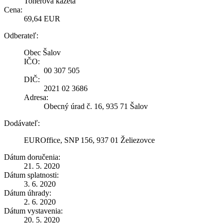
Tonerová kazeta
Cena:
69,64 EUR
Odberateľ:
Obec Šalov
IČO:
00 307 505
DIČ:
2021 02 3686
Adresa:
Obecný úrad č. 16, 935 71 Šalov
Dodávateľ:
EUROffice, SNP 156, 937 01 Želiezovce
Dátum doručenia:
21. 5. 2020
Dátum splatnosti:
3. 6. 2020
Dátum úhrady:
2. 6. 2020
Dátum vystavenia:
20. 5. 2020