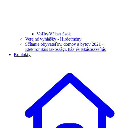
Voľby⁄Választások
Verejné vyhlášky - Hirdetmény
Sčítanie obyvateľov, domov a bytov 2021 -
Elektronikus lakossági, ház-és lakásösszeírás
Kontakty