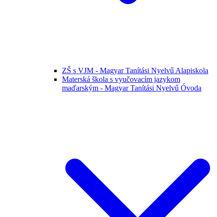
ZŠ s VJM - Magyar Tanítási Nyelvű Alapiskola
Materská škola s vyučovacím jazykom
maďarským - Magyar Tanítási Nyelvű Óvoda