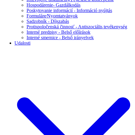
Hospodárenie- Gazdálkodás
Poskytovanie informácií - Információ nyújtás
Formuláre⁄Nyomtatványok
Sadzobník - Díjszabás
Protispoločenská činnosť - Antiszociális tevékenység
Interné predpisy - Belső előírások
Interné smernice - Belső irányelvek
Udalosti