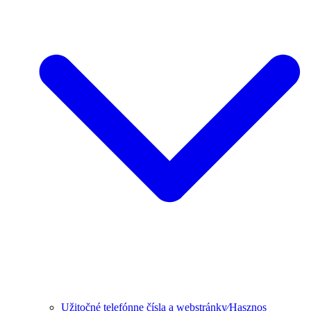
Užitočné telefónne čísla a webstránky⁄Hasznos