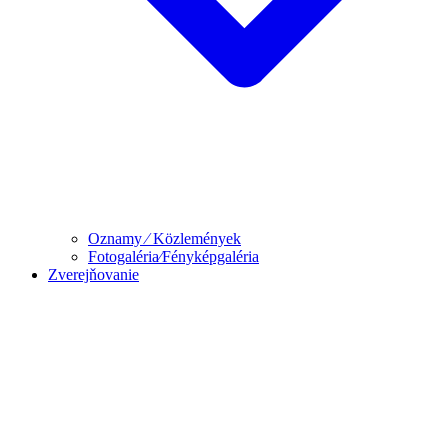
Oznamy ⁄ Közlemények
Fotogaléria⁄Fényképgaléria
Zverejňovanie