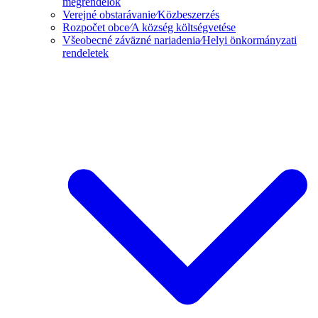
megrendelők
Verejné obstarávanie⁄Közbeszerzés
Rozpočet obce⁄A község költségvetése
Všeobecné záväzné nariadenia⁄Helyi önkormányzati
rendeletek