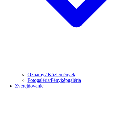
Oznamy ⁄ Közlemények
Fotogaléria⁄Fényképgaléria
Zverejňovanie