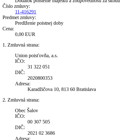
Dodatok poistenie majetku a zodpovednosti za škodu
Číslo zmluvy:
11-416291
Predmet zmluvy:
Predlženie poistnej doby
Cena:
0,00 EUR
1. Zmluvná strana:
Union poisťovňa, a.s.
IČO:
31 322 051
DIČ:
2020800353
Adresa:
Karadžičova 10, 813 60 Bratislava
2. Zmluvná strana:
Obec Šalov
IČO:
00 307 505
DIČ:
2021 02 3686
Adresa: