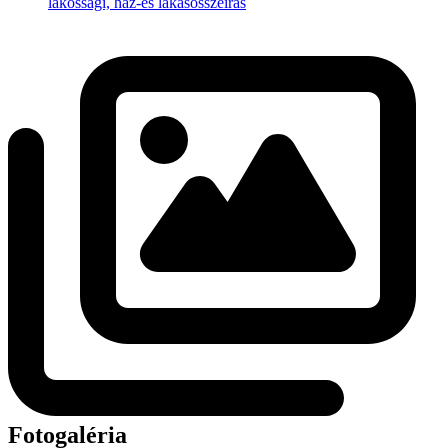
lakossági, ház-és lakásösszeírás
Fotogaléria