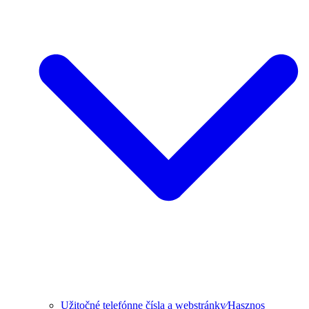
Užitočné telefónne čísla a webstránky⁄Hasznos