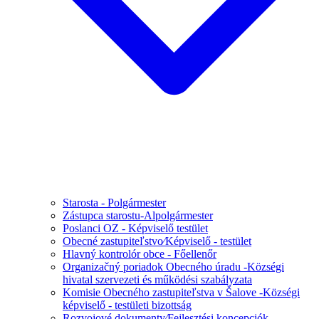
Starosta - Polgármester
Zástupca starostu-Alpolgármester
Poslanci OZ - Képviselő testület
Obecné zastupiteľstvo⁄Képviselő - testület
Hlavný kontrolór obce - Főellenőr
Organizačný poriadok Obecného úradu -Községi
hivatal szervezeti és működési szabályzata
Komisie Obecného zastupiteľstva v Šalove -Községi
képviselő - testületi bizottság
Rozvojové dokumenty⁄Fejlesztési koncepciók