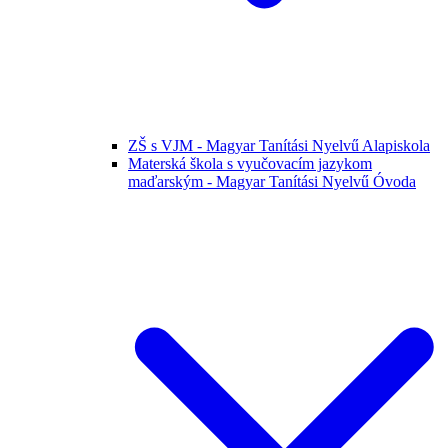
ZŠ s VJM - Magyar Tanítási Nyelvű Alapiskola
Materská škola s vyučovacím jazykom
maďarským - Magyar Tanítási Nyelvű Óvoda