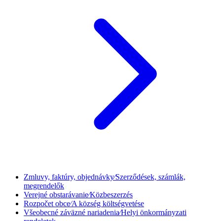
Zmluvy, faktúry, objednávky⁄Szerződések, számlák,
megrendelők
Verejné obstarávanie⁄Közbeszerzés
Rozpočet obce⁄A község költségvetése
Všeobecné záväzné nariadenia⁄Helyi önkormányzati