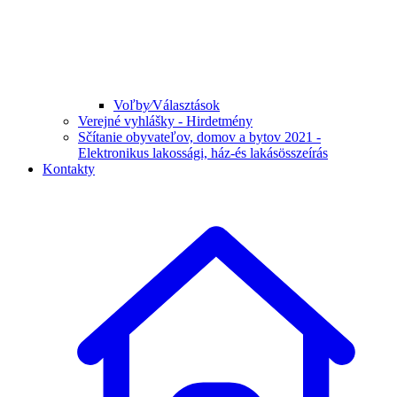
Voľby⁄Választások
Verejné vyhlášky - Hirdetmény
Sčítanie obyvateľov, domov a bytov 2021 -
Elektronikus lakossági, ház-és lakásösszeírás
Kontakty