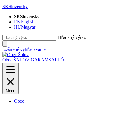
SK
Slovensky
SK
Slovensky
EN
English
HU
Magyar
Hľadaný výraz
rozšírené vyhľadávanie
Obec ŠALOV
GARAMSALLÓ
Menu
Obec