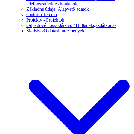
telefonszámok és honlapok
Základné údaje- Alapvető adatok
Cintorín⁄Temető
Projekty - Projektok
Odpadové hospodárstvo ⁄ Hulladékgazdálkodás
Školstvo⁄Oktatási intézmények