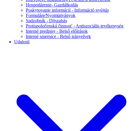
Hospodárenie- Gazdálkodás
Poskytovanie informácií - Információ nyújtás
Formuláre⁄Nyomtatványok
Sadzobník - Díjszabás
Protispoločenská činnosť - Antiszociális tevékenység
Interné predpisy - Belső előírások
Interné smernice - Belső irányelvek
Udalosti