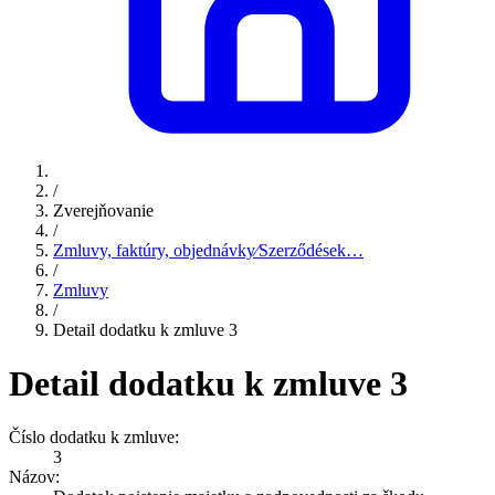
/
Zverejňovanie
/
Zmluvy, faktúry, objednávky⁄Szerződések…
/
Zmluvy
/
Detail dodatku k zmluve 3
Detail dodatku k zmluve 3
Číslo dodatku k zmluve:
3
Názov: