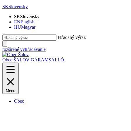
SK
Slovensky
SK
Slovensky
EN
English
HU
Magyar
Hľadaný výraz
rozšírené vyhľadávanie
Obec ŠALOV
GARAMSALLÓ
Menu
Obec