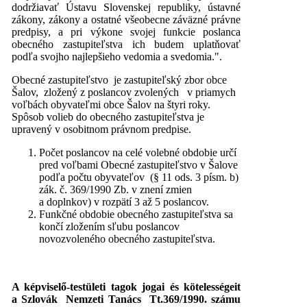
dodržiavať Ústavu Slovenskej republiky, ústavné
zákony, zákony a ostatné všeobecne záväzné právne
predpisy, a pri výkone svojej funkcie poslanca
obecného zastupiteľstva ich budem uplatňovať
podľa svojho najlepšieho vedomia a svedomia.".
Obecné zastupiteľstvo je zastupiteľský zbor obce
Šalov, zložený z poslancov zvolených v priamych
voľbách obyvateľmi obce Šalov na štyri roky.
Spôsob volieb do obecného zastupiteľstva je
upravený v osobitnom právnom predpise.
Počet poslancov na celé volebné obdobie určí
pred voľbami Obecné zastupiteľstvo v Šalove
podľa počtu obyvateľov (§ 11 ods. 3 písm. b)
zák. č. 369/1990 Zb. v znení zmien
a doplnkov) v rozpätí 3 až 5 poslancov.
Funkčné obdobie obecného zastupiteľstva sa
končí zložením sľubu poslancov
novozvoleného obecného zastupiteľstva.
A képviselő-testületi tagok jogai és kötelességeit
a Szlovák Nemzeti Tanács Tt.369/1990. számu