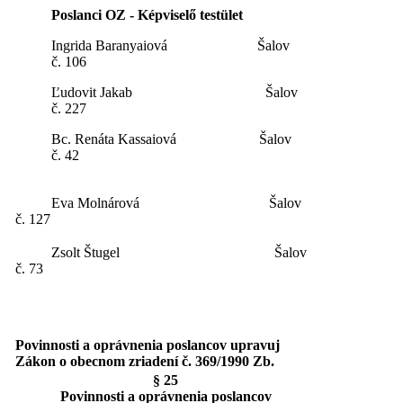
Poslanci OZ - Képviselő testület
Ingrida Baranyaiová Šalov
č. 106
Ľudovit Jakab Šalov
č. 227
Bc. Renáta Kassaiová Šalov
č. 42
Eva Molnárová Šalov
č. 127
Zsolt Štugel Šalov
č. 73
Povinnosti a oprávnenia poslancov upravuj
Zákon o obecnom zriadení č. 369/1990 Zb.
§ 25
Povinnosti a oprávnenia poslancov