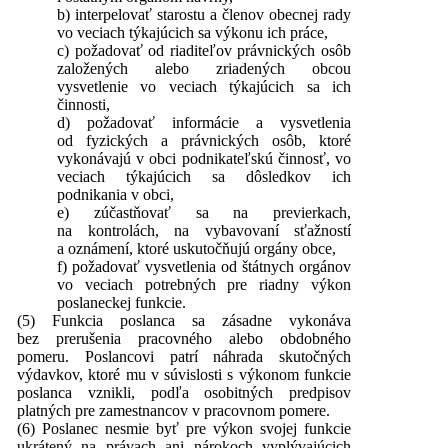
b) interpelovať starostu a členov obecnej rady
vo veciach týkajúcich sa výkonu ich práce,
c) požadovať od riaditeľov právnických osôb
založených alebo zriadených obcou
vysvetlenie vo veciach týkajúcich sa ich
činnosti,
d) požadovať informácie a vysvetlenia
od fyzických a právnických osôb, ktoré
vykonávajú v obci podnikateľskú činnosť, vo
veciach týkajúcich sa dôsledkov ich
podnikania v obci,
e) zúčastňovať sa na previerkach,
na kontrolách, na vybavovaní sťažností
a oznámení, ktoré uskutočňujú orgány obce,
f) požadovať vysvetlenia od štátnych orgánov
vo veciach potrebných pre riadny výkon
poslaneckej funkcie.
(5) Funkcia poslanca sa zásadne vykonáva
bez prerušenia pracovného alebo obdobného
pomeru. Poslancovi patrí náhrada skutočných
výdavkov, ktoré mu v súvislosti s výkonom funkcie
poslanca vznikli, podľa osobitných predpisov
platných pre zamestnancov v pracovnom pomere.
(6) Poslanec nesmie byť pre výkon svojej funkcie
ukrátený na právach ani nárokoch vyplývajúcich