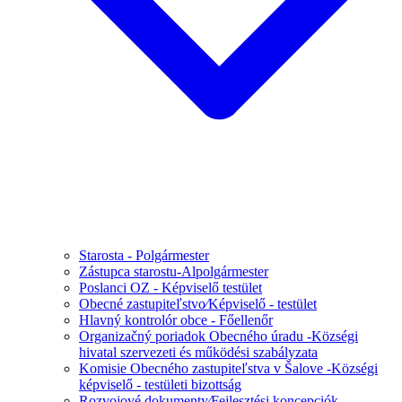
Starosta - Polgármester
Zástupca starostu-Alpolgármester
Poslanci OZ - Képviselő testület
Obecné zastupiteľstvo⁄Képviselő - testület
Hlavný kontrolór obce - Főellenőr
Organizačný poriadok Obecného úradu -Községi
hivatal szervezeti és működési szabályzata
Komisie Obecného zastupiteľstva v Šalove -Községi
képviselő - testületi bizottság
Rozvojové dokumenty⁄Fejlesztési koncepciók