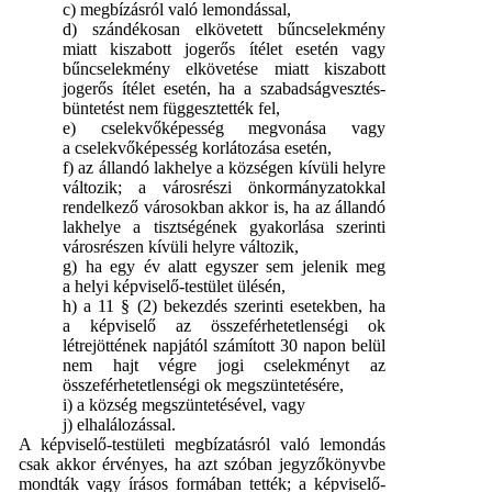
c) megbízásról való lemondással,
d) szándékosan elkövetett bűncselekmény
miatt kiszabott jogerős ítélet esetén vagy
bűncselekmény elkövetése miatt kiszabott
jogerős ítélet esetén, ha a szabadságvesztés-
büntetést nem függesztették fel,
e) cselekvőképesség megvonása vagy
a cselekvőképesség korlátozása esetén,
f) az állandó lakhelye a községen kívüli helyre
változik; a városrészi önkormányzatokkal
rendelkező városokban akkor is, ha az állandó
lakhelye a tisztségének gyakorlása szerinti
városrészen kívüli helyre változik,
g) ha egy év alatt egyszer sem jelenik meg
a helyi képviselő-testület ülésén,
h) a 11 § (2) bekezdés szerinti esetekben, ha
a képviselő az összeférhetetlenségi ok
létrejöttének napjától számított 30 napon belül
nem hajt végre jogi cselekményt az
összeférhetetlenségi ok megszüntetésére,
i) a község megszüntetésével, vagy
j) elhalálozással.
A képviselő-testületi megbízatásról való lemondás
csak akkor érvényes, ha azt szóban jegyzőkönyvbe
mondták vagy írásos formában tették; a képviselő-