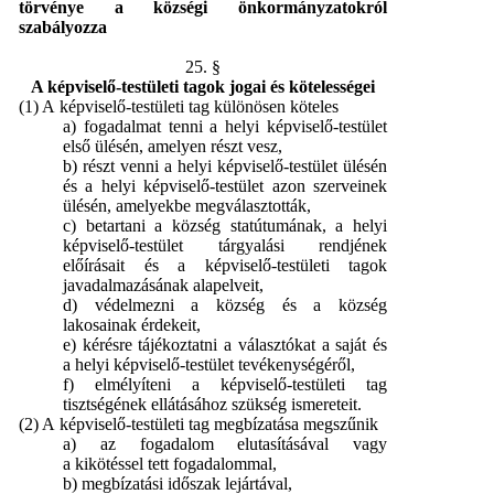
törvénye a községi önkormányzatokról
szabályozza
25. §
A képviselő-testületi tagok jogai és kötelességei
(1) A képviselő-testületi tag különösen köteles
a) fogadalmat tenni a helyi képviselő-testület
első ülésén, amelyen részt vesz,
b) részt venni a helyi képviselő-testület ülésén
és a helyi képviselő-testület azon szerveinek
ülésén, amelyekbe megválasztották,
c) betartani a község statútumának, a helyi
képviselő-testület tárgyalási rendjének
előírásait és a képviselő-testületi tagok
javadalmazásának alapelveit,
d) védelmezni a község és a község
lakosainak érdekeit,
e) kérésre tájékoztatni a választókat a saját és
a helyi képviselő-testület tevékenységéről,
f) elmélyíteni a képviselő-testületi tag
tisztségének ellátásához szükség ismereteit.
(2) A képviselő-testületi tag megbízatása megszűnik
a) az fogadalom elutasításával vagy
a kikötéssel tett fogadalommal,
b) megbízatási időszak lejártával,