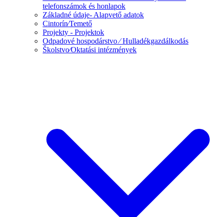
telefonszámok és honlapok
Základné údaje- Alapvető adatok
Cintorín⁄Temető
Projekty - Projektok
Odpadové hospodárstvo ⁄ Hulladékgazdálkodás
Školstvo⁄Oktatási intézmények