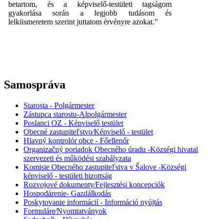
betartom, és a képviselő-testületi tagságom
gyakorlása során a legjobb tudásom és
lelkiismeretem szerint juttatom érvényre azokat.”
Samospráva
Starosta - Polgármester
Zástupca starostu-Alpolgármester
Poslanci OZ - Képviselő testület
Obecné zastupiteľstvo⁄Képviselő - testület
Hlavný kontrolór obce - Főellenőr
Organizačný poriadok Obecného úradu -Községi hivatal
szervezeti és működési szabályzata
Komisie Obecného zastupiteľstva v Šalove -Községi
képviselő - testületi bizottság
Rozvojové dokumenty⁄Fejlesztési koncepciók
Hospodárenie- Gazdálkodás
Poskytovanie informácií - Információ nyújtás
Formuláre⁄Nyomtatványok