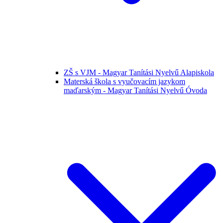
ZŠ s VJM - Magyar Tanítási Nyelvű Alapiskola
Materská škola s vyučovacím jazykom
maďarským - Magyar Tanítási Nyelvű Óvoda