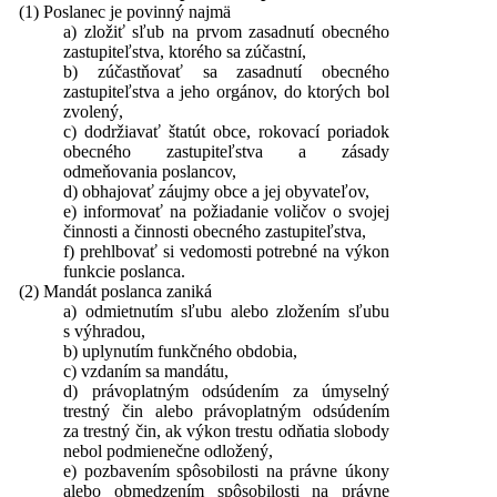
(1) Poslanec je povinný najmä
a) zložiť sľub na prvom zasadnutí obecného
zastupiteľstva, ktorého sa zúčastní,
b) zúčastňovať sa zasadnutí obecného
zastupiteľstva a jeho orgánov, do ktorých bol
zvolený,
c) dodržiavať štatút obce, rokovací poriadok
obecného zastupiteľstva a zásady
odmeňovania poslancov,
d) obhajovať záujmy obce a jej obyvateľov,
e) informovať na požiadanie voličov o svojej
činnosti a činnosti obecného zastupiteľstva,
f) prehlbovať si vedomosti potrebné na výkon
funkcie poslanca.
(2) Mandát poslanca zaniká
a) odmietnutím sľubu alebo zložením sľubu
s výhradou,
b) uplynutím funkčného obdobia,
c) vzdaním sa mandátu,
d) právoplatným odsúdením za úmyselný
trestný čin alebo právoplatným odsúdením
za trestný čin, ak výkon trestu odňatia slobody
nebol podmienečne odložený,
e) pozbavením spôsobilosti na právne úkony
alebo obmedzením spôsobilosti na právne