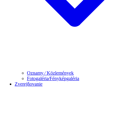
Oznamy ⁄ Közlemények
Fotogaléria⁄Fényképgaléria
Zverejňovanie