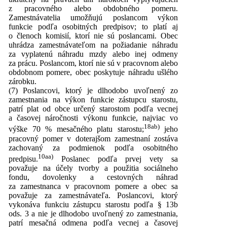
z pracovného alebo obdobného pomeru.
Zamestnávatelia umožňujú poslancom výkon
funkcie podľa osobitných predpisov; to platí aj
o členoch komisií, ktorí nie sú poslancami. Obec
uhrádza zamestnávateľom na požiadanie náhradu
za vyplatenú náhradu mzdy alebo inej odmeny
za prácu. Poslancom, ktorí nie sú v pracovnom alebo
obdobnom pomere, obec poskytuje náhradu ušlého
zárobku.
(7) Poslancovi, ktorý je dlhodobo uvoľnený zo
zamestnania na výkon funkcie zástupcu starostu,
patrí plat od obce určený starostom podľa vecnej
a časovej náročnosti výkonu funkcie, najviac vo
18ab)
výške 70 % mesačného platu starostu;
jeho
pracovný pomer v doterajšom zamestnaní zostáva
zachovaný za podmienok podľa osobitného
10aa)
predpisu.
Poslanec podľa prvej vety sa
považuje na účely tvorby a použitia sociálneho
fondu, dovolenky a cestovných náhrad
za zamestnanca v pracovnom pomere a obec sa
považuje za zamestnávateľa. Poslancovi, ktorý
vykonáva funkciu zástupcu starostu podľa § 13b
ods. 3 a nie je dlhodobo uvoľnený zo zamestnania,
patrí mesačná odmena podľa vecnej a časovej