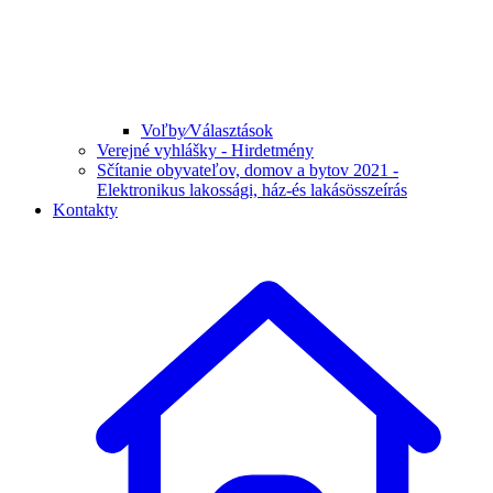
Voľby⁄Választások
Verejné vyhlášky - Hirdetmény
Sčítanie obyvateľov, domov a bytov 2021 -
Elektronikus lakossági, ház-és lakásösszeírás
Kontakty