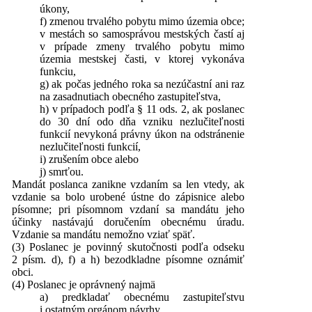
úkony,
f) zmenou trvalého pobytu mimo územia obce;
v mestách so samosprávou mestských častí aj
v prípade zmeny trvalého pobytu mimo
územia mestskej časti, v ktorej vykonáva
funkciu,
g) ak počas jedného roka sa nezúčastní ani raz
na zasadnutiach obecného zastupiteľstva,
h) v prípadoch podľa § 11 ods. 2, ak poslanec
do 30 dní odo dňa vzniku nezlučiteľnosti
funkcií nevykoná právny úkon na odstránenie
nezlučiteľnosti funkcií,
i) zrušením obce alebo
j) smrťou.
Mandát poslanca zanikne vzdaním sa len vtedy, ak
vzdanie sa bolo urobené ústne do zápisnice alebo
písomne; pri písomnom vzdaní sa mandátu jeho
účinky nastávajú doručením obecnému úradu.
Vzdanie sa mandátu nemožno vziať späť.
(3) Poslanec je povinný skutočnosti podľa odseku
2 písm. d), f) a h) bezodkladne písomne oznámiť
obci.
(4) Poslanec je oprávnený najmä
a) predkladať obecnému zastupiteľstvu
i ostatným orgánom návrhy,