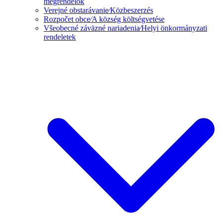
megrendelők
Verejné obstarávanie⁄Közbeszerzés
Rozpočet obce⁄A község költségvetése
Všeobecné záväzné nariadenia⁄Helyi önkormányzati
rendeletek