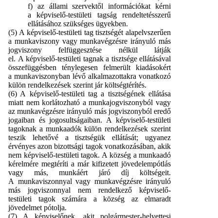
f) az állami szervektől információkat kérni
a képviselő-testületi tagság rendeltetésszerű
ellátásához szükséges ügyekben.
(5) A képviselő-testületi tag tisztségét alapelvszerűen
a munkaviszony vagy munkavégzésre irányuló más
jogviszony felfüggesztése nélkül látják
el. A képviselő-testületi tagnak a tisztsége ellátásával
összefüggésben ténylegesen felmerült kiadásokért
a munkaviszonyban lévő alkalmazottakra vonatkozó
külön rendelkezések szerint jár költségtérítés.
(6) A képviselő-testületi tag a tisztségének ellátása
miatt nem korlátozható a munkajogviszonyból vagy
az munkavégzésre irányuló más jogviszonyból eredő
jogaiban és jogosultságaiban. A képviselő-testületi
tagoknak a munkaadók külön rendelkezések szerint
teszik lehetővé a tisztségük ellátását; ugyanez
érvényes azon bizottsági tagok vonatkozásában, akik
nem képviselő-testületi tagok. A község a munkaadó
kérelmére megtéríti a már kifizetett jövedelempótlás
vagy más, munkáért járó díj költségeit.
A munkaviszonnyal vagy munkavégzésre irányuló
más jogviszonnyal nem rendelkező képviselő-
testületi tagok számára a község az elmaradt
jövedelmet pótolja.
(7) A képviselőnek, akit polgármester-helyettesi