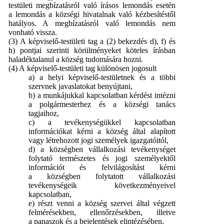
testületi megbízatásról való írásos lemondás esetén
a lemondás a községi hivatalnak való kézbesítéstől
hatályos. A megbízatásról való lemondás nem
vonható vissza.
(3) A képviselő-testületi tag a (2) bekezdés d), f) és
h) pontjai szerinti körülményeket köteles írásban
haladéktalanul a község tudomására hozni.
(4) A képviselő-testületi tag különösen jogosult
a) a helyi képviselő-testületnek és a többi
szervnek javaslatokat benyújtani,
b) a munkájukkal kapcsolatban kérdést intézni
a polgármesterhez és a községi tanács
tagjaihoz,
c) a tevékenységükkel kapcsolatban
információkat kérni a község által alapított
vagy létrehozott jogi személyek igazgatóitól,
d) a községben vállalkozási tevékenységet
folytató természetes és jogi személyektől
információt és felvilágosítást kérni
a községben folytatott vállalkozási
tevékenységeik következményeivel
kapcsolatban,
e) részt venni a község szervei által végzett
felmérésekben, ellenőrzésekben, illetve
a panaszok és a bejelentések elintézésében,