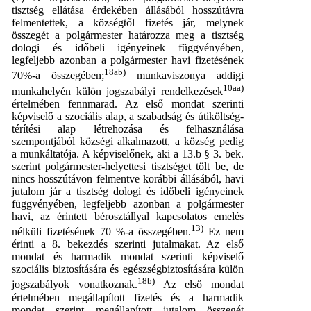
tisztség ellátása érdekében állásából hosszútávra
felmentettek, a községtől fizetés jár, melynek
összegét a polgármester határozza meg a tisztség
dologi és időbeli igényeinek függvényében,
legfeljebb azonban a polgármester havi fizetésének
18ab)
70%-a összegében;
munkaviszonya addigi
10aa)
munkahelyén külön jogszabályi rendelkezések
értelmében fennmarad. Az első mondat szerinti
képviselő a szociális alap, a szabadság és útiköltség-
térítési alap létrehozása és felhasználása
szempontjából községi alkalmazott, a község pedig
a munkáltatója. A képviselőnek, aki a 13.b § 3. bek.
szerint polgármester-helyettesi tisztséget tölt be, de
nincs hosszútávon felmentve korábbi állásából, havi
jutalom jár a tisztség dologi és időbeli igényeinek
függvényében, legfeljebb azonban a polgármester
havi, az érintett bérosztállyal kapcsolatos emelés
13)
nélküli fizetésének 70 %-a összegében.
Ez nem
érinti a 8. bekezdés szerinti jutalmakat. Az első
mondat és harmadik mondat szerinti képviselő
szociális biztosítására és egészségbiztosítására külön
18b)
jogszabályok vonatkoznak.
Az első mondat
értelmében megállapított fizetés és a harmadik
mondat szerint megállapított jutalom összegét