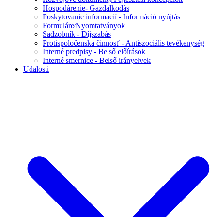
Hospodárenie- Gazdálkodás
Poskytovanie informácií - Információ nyújtás
Formuláre⁄Nyomtatványok
Sadzobník - Díjszabás
Protispoločenská činnosť - Antiszociális tevékenység
Interné predpisy - Belső előírások
Interné smernice - Belső irányelvek
Udalosti