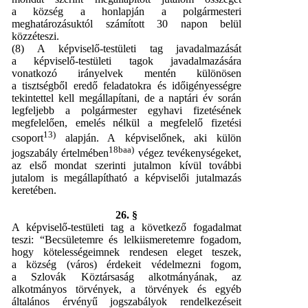
a község a honlapján a polgármesteri
meghatározásuktól számított 30 napon belül
közzéteszi.
(8) A képviselő-testületi tag javadalmazását
a képviselő-testületi tagok javadalmazására
vonatkozó irányelvek mentén különösen
a tisztségből eredő feladatokra és időigényességre
tekintettel kell megállapítani, de a naptári év során
legfeljebb a polgármester egyhavi fizetésének
megfelelően, emelés nélkül a megfelelő fizetési
13)
csoport
alapján. A képviselőnek, aki külön
18baa)
jogszabály értelmében
végez tevékenységeket,
az első mondat szerinti jutalmon kívül további
jutalom is megállapítható a képviselői jutalmazás
keretében.
26. §
A képviselő-testületi tag a következő fogadalmat
teszi: “Becsületemre és lelkiismeretemre fogadom,
hogy kötelességeimnek rendesen eleget teszek,
a község (város) érdekeit védelmezni fogom,
a Szlovák Köztársaság alkotmányának, az
alkotmányos törvények, a törvények és egyéb
általános érvényű jogszabályok rendelkezéseit