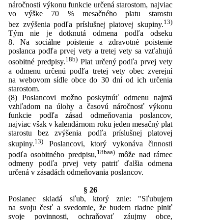
náročnosti výkonu funkcie určená starostom, najviac
vo výške 70 % mesačného platu starostu
13)
bez zvýšenia podľa príslušnej platovej skupiny.
Tým nie je dotknutá odmena podľa odseku
8. Na sociálne poistenie a zdravotné poistenie
poslanca podľa prvej vety a tretej vety sa vzťahujú
18b)
osobitné predpisy.
Plat určený podľa prvej vety
a odmenu určenú podľa tretej vety obec zverejní
na webovom sídle obce do 30 dní od ich určenia
starostom.
(8) Poslancovi možno poskytnúť odmenu najmä
vzhľadom na úlohy a časovú náročnosť výkonu
funkcie podľa zásad odmeňovania poslancov,
najviac však v kalendárnom roku jeden mesačný plat
starostu bez zvýšenia podľa príslušnej platovej
13)
skupiny.
Poslancovi, ktorý vykonáva činnosti
18baa)
podľa osobitného predpisu,
môže nad rámec
odmeny podľa prvej vety patriť ďalšia odmena
určená v zásadách odmeňovania poslancov.
§ 26
Poslanec skladá sľub, ktorý znie: "Sľubujem
na svoju česť a svedomie, že budem riadne plniť
svoje povinnosti, ochraňovať záujmy obce,