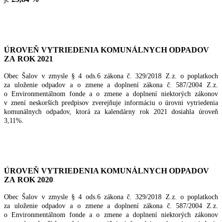
ÚROVEŇ VYTRIEDENIA KOMUNÁLNYCH ODPADOV
ZA ROK 2021
Obec Šalov v zmysle § 4 ods.6 zákona č. 329/2018 Z.z. o poplatkoch
za uloženie odpadov a o zmene
a doplnení zákona č. 587/2004 Z.z.
o Environmentálnom fonde a o zmene a doplnení niektorých zákonov
v znení neskorších predpisov zverejňuje informáciu o úrovni vytriedenia
komunálnych odpadov, ktorá za kalendárny rok 2021 dosiahla úroveň
3,11%.
ÚROVEŇ VYTRIEDENIA KOMUNÁLNYCH ODPADOV
ZA ROK 2020
Obec Šalov v zmysle § 4 ods.6 zákona č. 329/2018 Z.z. o poplatkoch
za uloženie odpadov a o zmene
a doplnení zákona č. 587/2004 Z.z.
o Environmentálnom fonde a o zmene a doplnení niektorých zákonov