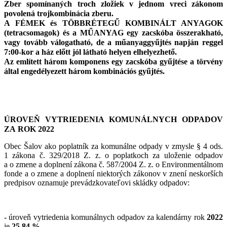
Zber spomínaných troch zložiek v jednom vreci zákonom
povolená trojkombinácia zberu.
A FÉMEK és TÖBBRÉTEGŰ KOMBINÁLT ANYAGOK
(tetracsomagok) és a MŰANYAG egy zacskóba összerakható,
vagy tovább válogatható, de a műanyaggyűjtés napján reggel
7:00-kor a ház előtt jól látható helyen elhelyezhető.
Az említett három komponens egy zacskóba gyűjtése a törvény
által engedélyezett három kombinációs gyűjtés.
ÚROVEŇ VYTRIEDENIA KOMUNÁLNYCH ODPADOV
ZA ROK 2022
Obec Šalov ako poplatník za komunálne odpady v zmysle § 4 ods.
1 zákona č. 329/2018 Z. z. o poplatkoch za uloženie odpadov
a o zmene a doplnení zákona č. 587/2004 Z. z. o Environmentálnom
fonde a o zmene a doplnení niektorých zákonov v znení neskorších
predpisov oznamuje prevádzkovateľovi skládky odpadov:
- úroveň vytriedenia komunálnych odpadov za kalendárny rok
2022
je
25,84 %