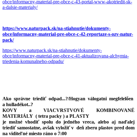
obce/informacny-material-pre-obce-c-43-portal-www-akotriedit-sk-
a-dalsie-materialy/
https://www.naturpack.sk/na-stiahnutie/dokumenty-
obce/informacny-material-pre-obce-c-42-reportaze-s-ozv-natur-
pack/
https://www.naturpack.sk/na-stiahnutie/dokumenty-
obce/informacny-material-pre-obce-c-41-aktualizovana-alchymia-
triedenia-komunalneho-odpadu/
Ako správne triediť odpad...?/Hogyan válogatni megfelelően
a hulladékot..?
KOVY a VIACVRSTVOVÉ KOMBINOVANÉ
MATERIÁLY ( tetra packy ) a PLASTY
je možné vhodiť spolu do jedného vreca, alebo aj naďalej
triediť samostatne, avšak vyložiť v deň zberu plastov pred dom
na viditeľné miesto ráno o 7:00