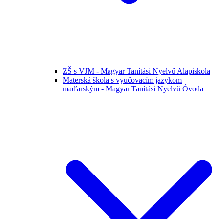
ZŠ s VJM - Magyar Tanítási Nyelvű Alapiskola
Materská škola s vyučovacím jazykom
maďarským - Magyar Tanítási Nyelvű Óvoda