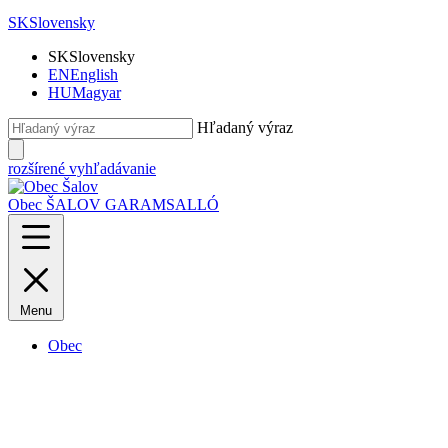
SK
Slovensky
SK
Slovensky
EN
English
HU
Magyar
Hľadaný výraz
rozšírené vyhľadávanie
Obec ŠALOV
GARAMSALLÓ
Menu
Obec