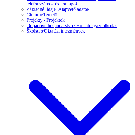
telefonszámok és honlapok
Základné údaje- Alapvető adatok
Cintorín⁄Temető
Projekty - Projektok
Odpadové hospodárstvo ⁄ Hulladékgazdálkodás
Školstvo⁄Oktatási intézmények