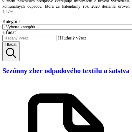
v znení neskorších predpisov zverejňuje informáciu o úrovni vytriedenia
komunálnych odpadov, ktorá za kalendárny rok 2020 dosiahla úroveň
4,47%.
Kategória
Hľadať
Hľadaný výraz
Hľadať
Sezónny zber odpadového textilu a šatstva