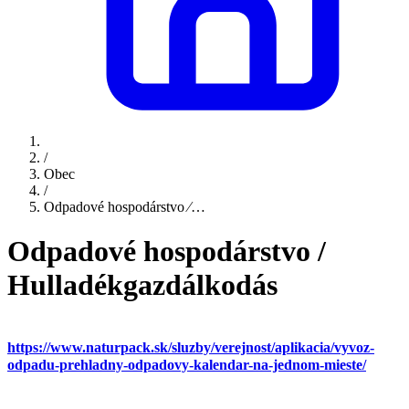
/
Obec
/
Odpadové hospodárstvo ⁄…
Odpadové hospodárstvo /
Hulladékgazdálkodás
https://www.naturpack.sk/sluzby/verejnost/aplikacia/vyvoz-
odpadu-prehladny-odpadovy-kalendar-na-jednom-mieste/