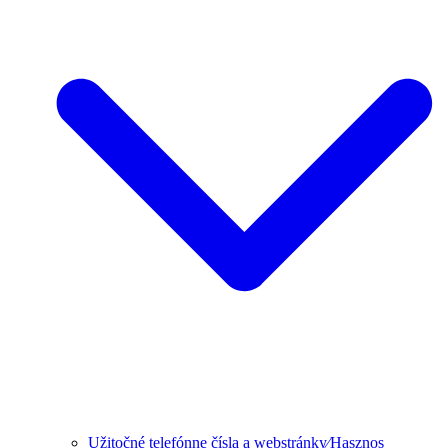
Užitočné telefónne čísla a webstránky⁄Hasznos