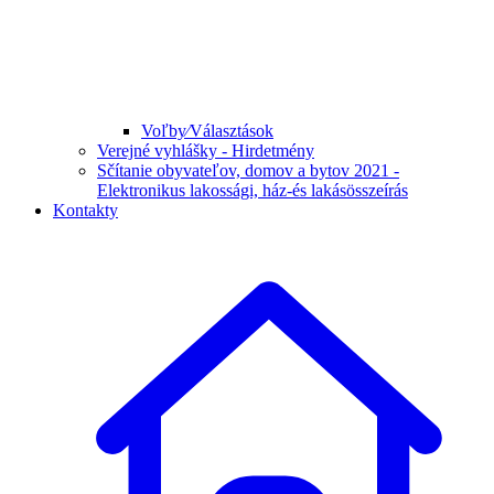
Voľby⁄Választások
Verejné vyhlášky - Hirdetmény
Sčítanie obyvateľov, domov a bytov 2021 -
Elektronikus lakossági, ház-és lakásösszeírás
Kontakty