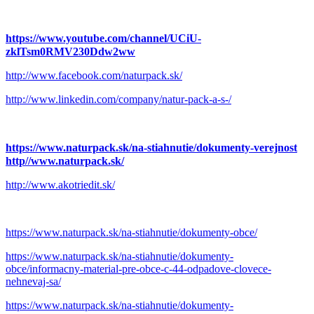
https://www.youtube.com/channel/UCiU-
zklTsm0RMV230Ddw2ww
http://www.facebook.com/naturpack.sk/
http://www.linkedin.com/company/natur-pack-a-s-/
https://www.naturpack.sk/na-stiahnutie/dokumenty-verejnost
http//www.naturpack.sk/
http://www.akotriedit.sk/
https://www.naturpack.sk/na-stiahnutie/dokumenty-obce/
https://www.naturpack.sk/na-stiahnutie/dokumenty-
obce/informacny-material-pre-obce-c-44-odpadove-clovece-
nehnevaj-sa/
https://www.naturpack.sk/na-stiahnutie/dokumenty-