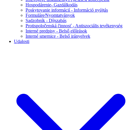
Hospodárenie- Gazdálkodás
Poskytovanie informácií - Információ nyújtás
Formuláre⁄Nyomtatványok
Sadzobník - Díjszabás
Protispoločenská činnosť - Antiszociális tevékenység
Interné predpisy - Belső előírások
Interné smernice - Belső irányelvek
Udalosti