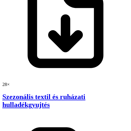
28×
Szezonális textil és ruházati
hulladékgyujtés