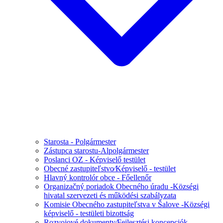
Starosta - Polgármester
Zástupca starostu-Alpolgármester
Poslanci OZ - Képviselő testület
Obecné zastupiteľstvo⁄Képviselő - testület
Hlavný kontrolór obce - Főellenőr
Organizačný poriadok Obecného úradu -Községi
hivatal szervezeti és működési szabályzata
Komisie Obecného zastupiteľstva v Šalove -Községi
képviselő - testületi bizottság
Rozvojové dokumenty⁄Fejlesztési koncepciók