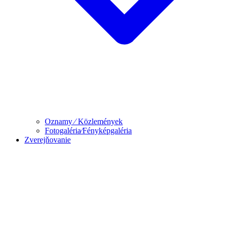
Oznamy ⁄ Közlemények
Fotogaléria⁄Fényképgaléria
Zverejňovanie