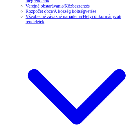
megrendelők
Verejné obstarávanie⁄Közbeszerzés
Rozpočet obce⁄A község költségvetése
Všeobecné záväzné nariadenia⁄Helyi önkormányzati
rendeletek