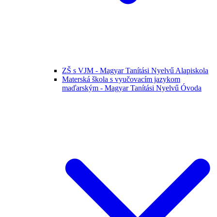
ZŠ s VJM - Magyar Tanítási Nyelvű Alapiskola
Materská škola s vyučovacím jazykom
maďarským - Magyar Tanítási Nyelvű Óvoda