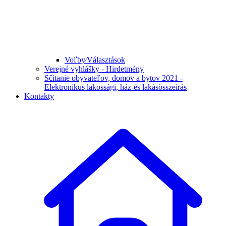
Voľby⁄Választások
Verejné vyhlášky - Hirdetmény
Sčítanie obyvateľov, domov a bytov 2021 -
Elektronikus lakossági, ház-és lakásösszeírás
Kontakty