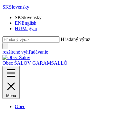
SK
Slovensky
SK
Slovensky
EN
English
HU
Magyar
Hľadaný výraz
rozšírené vyhľadávanie
Obec ŠALOV
GARAMSALLÓ
Menu
Obec