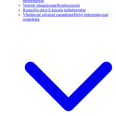
megrendelők
Verejné obstarávanie⁄Közbeszerzés
Rozpočet obce⁄A község költségvetése
Všeobecné záväzné nariadenia⁄Helyi önkormányzati
rendeletek