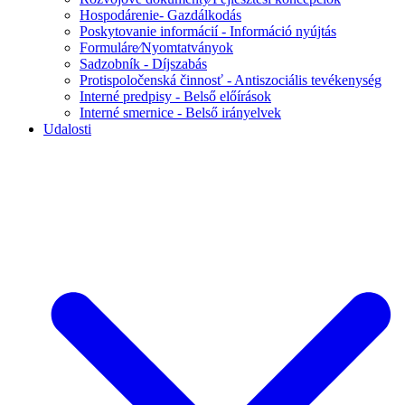
Hospodárenie- Gazdálkodás
Poskytovanie informácií - Információ nyújtás
Formuláre⁄Nyomtatványok
Sadzobník - Díjszabás
Protispoločenská činnosť - Antiszociális tevékenység
Interné predpisy - Belső előírások
Interné smernice - Belső irányelvek
Udalosti