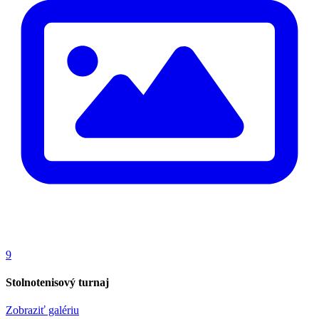
9
Stolnotenisový turnaj
Zobraziť galériu