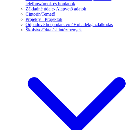
telefonszámok és honlapok
Základné údaje- Alapvető adatok
Cintorín⁄Temető
Projekty - Projektok
Odpadové hospodárstvo ⁄ Hulladékgazdálkodás
Školstvo⁄Oktatási intézmények