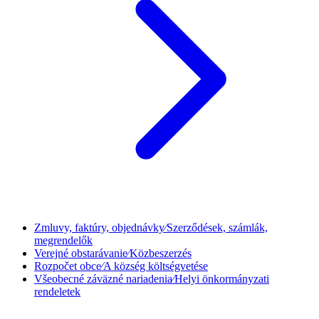
Zmluvy, faktúry, objednávky⁄Szerződések, számlák,
megrendelők
Verejné obstarávanie⁄Közbeszerzés
Rozpočet obce⁄A község költségvetése
Všeobecné záväzné nariadenia⁄Helyi önkormányzati
rendeletek