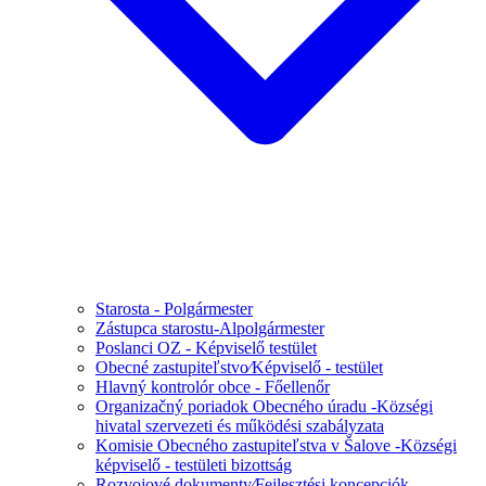
Starosta - Polgármester
Zástupca starostu-Alpolgármester
Poslanci OZ - Képviselő testület
Obecné zastupiteľstvo⁄Képviselő - testület
Hlavný kontrolór obce - Főellenőr
Organizačný poriadok Obecného úradu -Községi
hivatal szervezeti és működési szabályzata
Komisie Obecného zastupiteľstva v Šalove -Községi
képviselő - testületi bizottság
Rozvojové dokumenty⁄Fejlesztési koncepciók