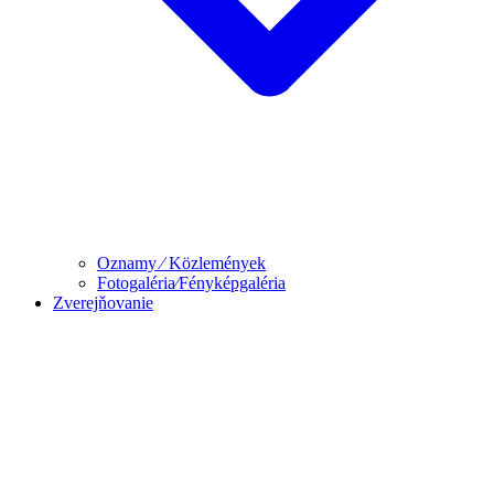
Oznamy ⁄ Közlemények
Fotogaléria⁄Fényképgaléria
Zverejňovanie