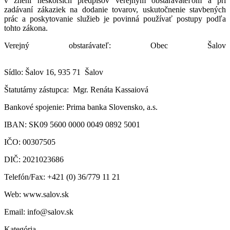
v znení neskorších predpisov verejným obstarávateľom a pri
zadávaní zákaziek na dodanie tovarov, uskutočnenie stavbených
prác a poskytovanie služieb je povinná používať postupy podľa
tohto zákona.
Verejný obstarávateľ: Obec Šalov
Sídlo: Šalov 16, 935 71 Šalov
Štatutárny zástupca: Mgr. Renáta Kassaiová
Bankové spojenie: Prima banka Slovensko, a.s.
IBAN: SK09 5600 0000 0049 0892 5001
IČO: 00307505
DIČ: 2021023686
Telefón/Fax: +421 (0) 36/779 11 21
Web: www.salov.sk
Email: info@salov.sk
Kategória