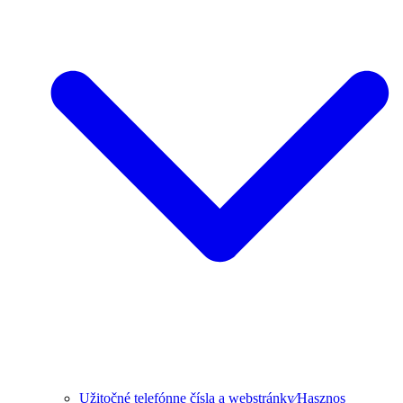
Užitočné telefónne čísla a webstránky⁄Hasznos