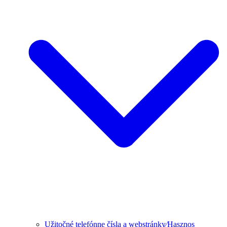
Užitočné telefónne čísla a webstránky⁄Hasznos