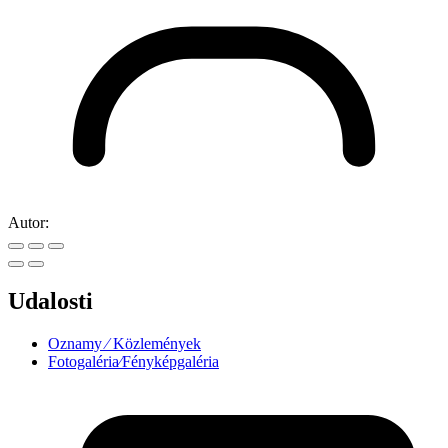
Autor:
Udalosti
Oznamy ⁄ Közlemények
Fotogaléria⁄Fényképgaléria