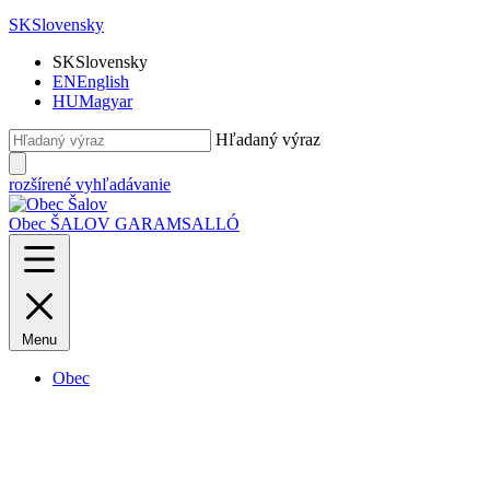
SK
Slovensky
SK
Slovensky
EN
English
HU
Magyar
Hľadaný výraz
rozšírené vyhľadávanie
Obec ŠALOV
GARAMSALLÓ
Menu
Obec