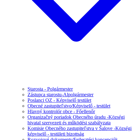
Starosta - Polgármester
Zástupca starostu-Alpolgármester
Poslanci OZ - Képviselő testület
Obecné zastupiteľstvo⁄Képviselő - testület
Hlavný kontrolór obce - Főellenőr
Organizačný poriadok Obecného úradu -Községi
hivatal szervezeti és működési szabályzata
Komisie Obecného zastupiteľstva v Šalove -Községi
képviselő - testületi bizottság
Rozvojové dokumenty⁄Fejlesztési koncepciók