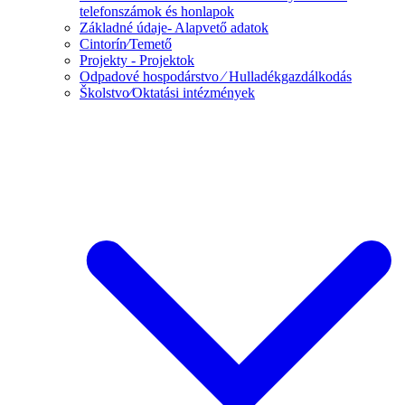
telefonszámok és honlapok
Základné údaje- Alapvető adatok
Cintorín⁄Temető
Projekty - Projektok
Odpadové hospodárstvo ⁄ Hulladékgazdálkodás
Školstvo⁄Oktatási intézmények