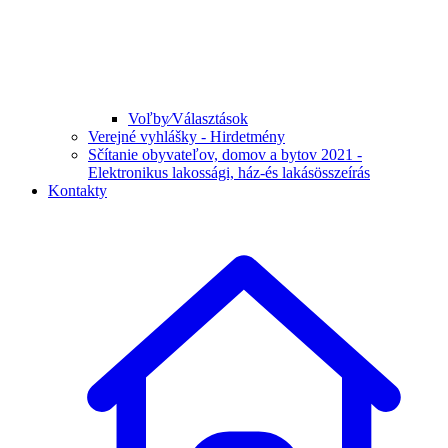
Voľby⁄Választások
Verejné vyhlášky - Hirdetmény
Sčítanie obyvateľov, domov a bytov 2021 -
Elektronikus lakossági, ház-és lakásösszeírás
Kontakty