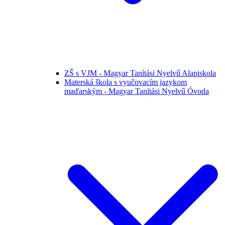
ZŠ s VJM - Magyar Tanítási Nyelvű Alapiskola
Materská škola s vyučovacím jazykom
maďarským - Magyar Tanítási Nyelvű Óvoda