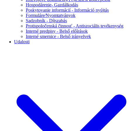
Hospodárenie- Gazdálkodás
Poskytovanie informácií - Információ nyújtás
Formuláre⁄Nyomtatványok
Sadzobník - Díjszabás
Protispoločenská činnosť - Antiszociális tevékenység
Interné predpisy - Belső előírások
Interné smernice - Belső irányelvek
Udalosti