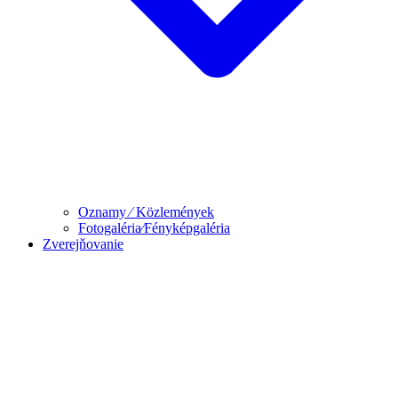
Oznamy ⁄ Közlemények
Fotogaléria⁄Fényképgaléria
Zverejňovanie