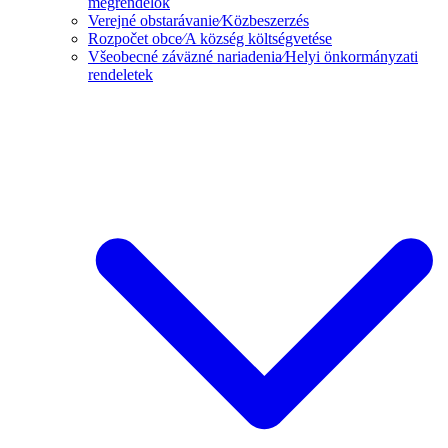
megrendelők
Verejné obstarávanie⁄Közbeszerzés
Rozpočet obce⁄A község költségvetése
Všeobecné záväzné nariadenia⁄Helyi önkormányzati
rendeletek