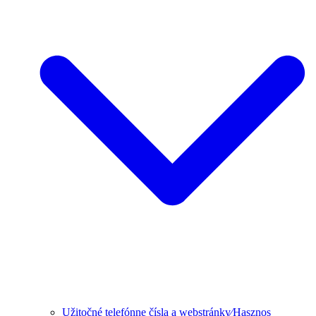
Užitočné telefónne čísla a webstránky⁄Hasznos