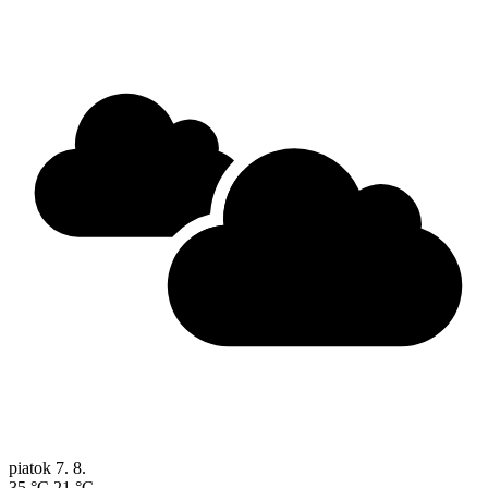
piatok
7. 8.
35 °C
21 °C