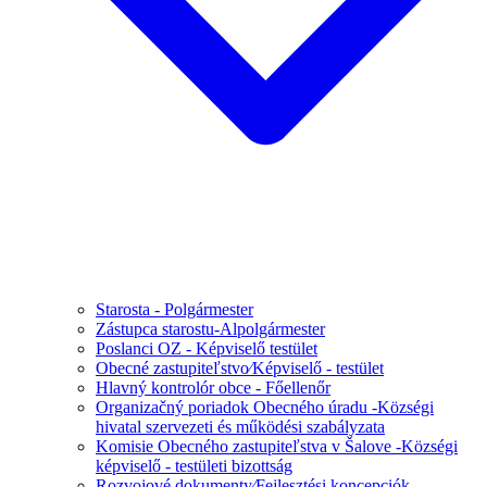
Starosta - Polgármester
Zástupca starostu-Alpolgármester
Poslanci OZ - Képviselő testület
Obecné zastupiteľstvo⁄Képviselő - testület
Hlavný kontrolór obce - Főellenőr
Organizačný poriadok Obecného úradu -Községi
hivatal szervezeti és működési szabályzata
Komisie Obecného zastupiteľstva v Šalove -Községi
képviselő - testületi bizottság
Rozvojové dokumenty⁄Fejlesztési koncepciók