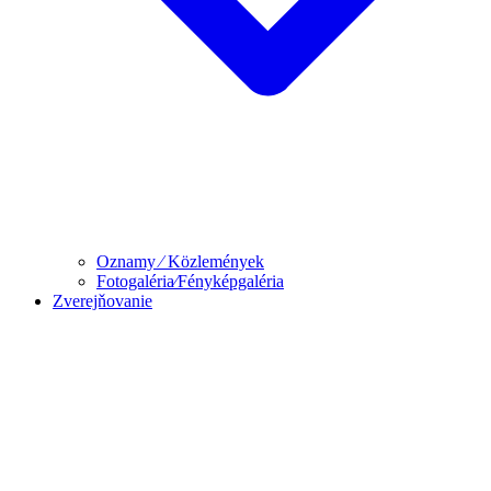
Oznamy ⁄ Közlemények
Fotogaléria⁄Fényképgaléria
Zverejňovanie