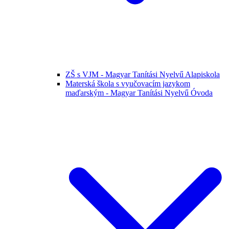
ZŠ s VJM - Magyar Tanítási Nyelvű Alapiskola
Materská škola s vyučovacím jazykom
maďarským - Magyar Tanítási Nyelvű Óvoda