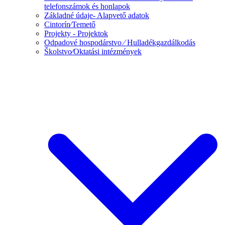
telefonszámok és honlapok
Základné údaje- Alapvető adatok
Cintorín⁄Temető
Projekty - Projektok
Odpadové hospodárstvo ⁄ Hulladékgazdálkodás
Školstvo⁄Oktatási intézmények