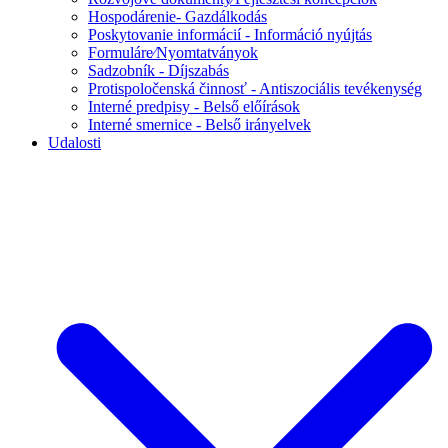
Hospodárenie- Gazdálkodás
Poskytovanie informácií - Információ nyújtás
Formuláre⁄Nyomtatványok
Sadzobník - Díjszabás
Protispoločenská činnosť - Antiszociális tevékenység
Interné predpisy - Belső előírások
Interné smernice - Belső irányelvek
Udalosti