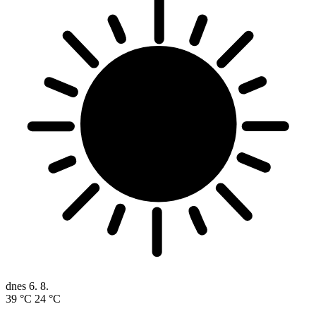
dnes
6. 8.
39 °C
24 °C