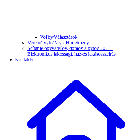
Voľby⁄Választások
Verejné vyhlášky - Hirdetmény
Sčítanie obyvateľov, domov a bytov 2021 -
Elektronikus lakossági, ház-és lakásösszeírás
Kontakty