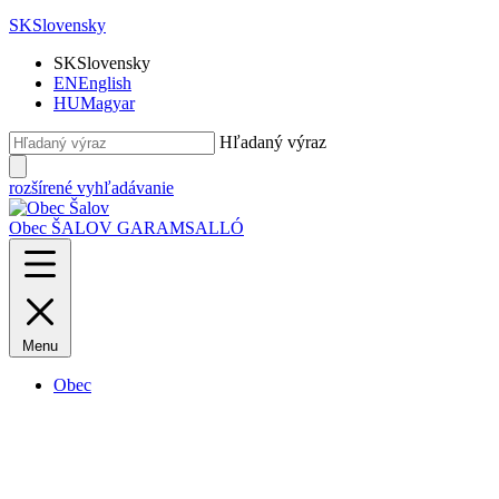
SK
Slovensky
SK
Slovensky
EN
English
HU
Magyar
Hľadaný výraz
rozšírené vyhľadávanie
Obec ŠALOV
GARAMSALLÓ
Menu
Obec