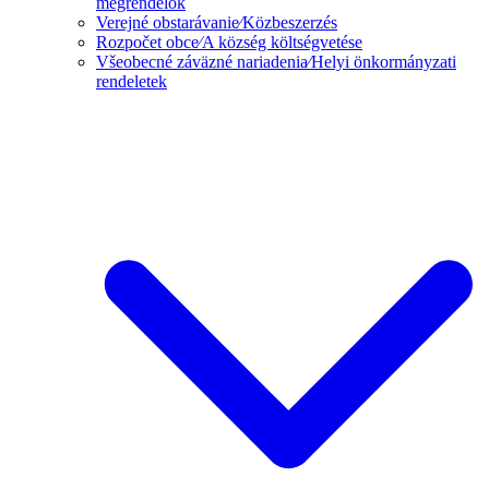
megrendelők
Verejné obstarávanie⁄Közbeszerzés
Rozpočet obce⁄A község költségvetése
Všeobecné záväzné nariadenia⁄Helyi önkormányzati
rendeletek