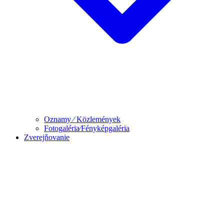
Oznamy ⁄ Közlemények
Fotogaléria⁄Fényképgaléria
Zverejňovanie