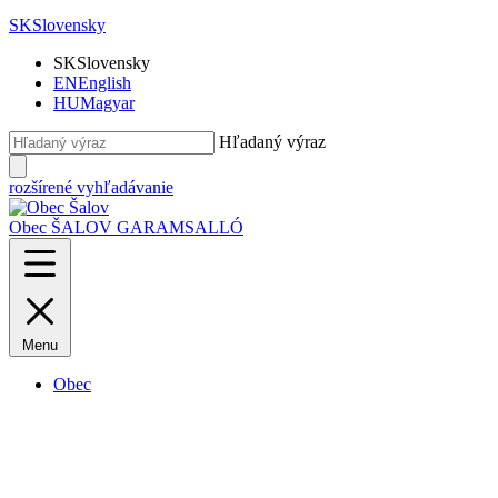
SK
Slovensky
SK
Slovensky
EN
English
HU
Magyar
Hľadaný výraz
rozšírené vyhľadávanie
Obec ŠALOV
GARAMSALLÓ
Menu
Obec