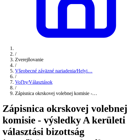
/
Zverejňovanie
/
Všeobecné záväzné nariadenia⁄Helyi…
/
Voľby⁄Választások
/
Zápisnica okrskovej volebnej komisie -…
Zápisnica okrskovej volebnej
komisie - výsledky A kerületi
választási bizottság