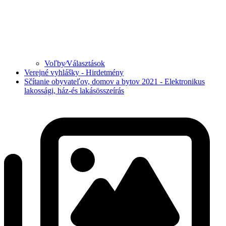
Voľby⁄Választások
Verejné vyhlášky - Hirdetmény
Sčítanie obyvateľov, domov a bytov 2021 - Elektronikus
lakossági, ház-és lakásösszeírás