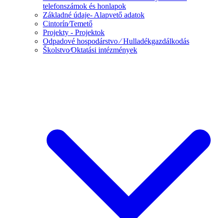
telefonszámok és honlapok
Základné údaje- Alapvető adatok
Cintorín⁄Temető
Projekty - Projektok
Odpadové hospodárstvo ⁄ Hulladékgazdálkodás
Školstvo⁄Oktatási intézmények