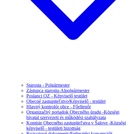
Starosta - Polgármester
Zástupca starostu-Alpolgármester
Poslanci OZ - Képviselő testület
Obecné zastupiteľstvo⁄Képviselő - testület
Hlavný kontrolór obce - Főellenőr
Organizačný poriadok Obecného úradu -Községi
hivatal szervezeti és működési szabályzata
Komisie Obecného zastupiteľstva v Šalove -Községi
képviselő - testületi bizottság
Rozvojové dokumenty⁄Fejlesztési koncepciók