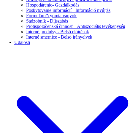
Hospodárenie- Gazdálkodás
Poskytovanie informácií - Információ nyújtás
Formuláre⁄Nyomtatványok
Sadzobník - Díjszabás
Protispoločenská činnosť - Antiszociális tevékenység
Interné predpisy - Belső előírások
Interné smernice - Belső irányelvek
Udalosti