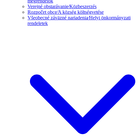
megrendelők
Verejné obstarávanie⁄Közbeszerzés
Rozpočet obce⁄A község költségvetése
Všeobecné záväzné nariadenia⁄Helyi önkormányzati
rendeletek