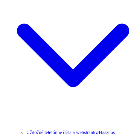
Užitočné telefónne čísla a webstránky⁄Hasznos