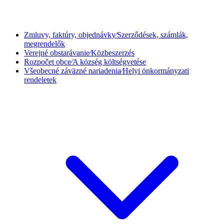
Zmluvy, faktúry, objednávky⁄Szerződések, számlák,
megrendelők
Verejné obstarávanie⁄Közbeszerzés
Rozpočet obce⁄A község költségvetése
Všeobecné záväzné nariadenia⁄Helyi önkormányzati
rendeletek