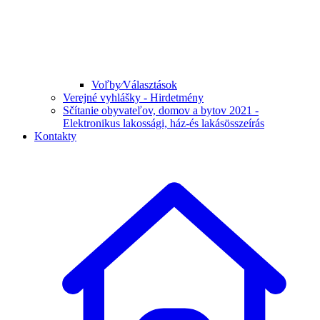
Voľby⁄Választások
Verejné vyhlášky - Hirdetmény
Sčítanie obyvateľov, domov a bytov 2021 -
Elektronikus lakossági, ház-és lakásösszeírás
Kontakty