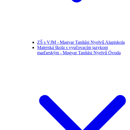
ZŠ s VJM - Magyar Tanítási Nyelvű Alapiskola
Materská škola s vyučovacím jazykom
maďarským - Magyar Tanítási Nyelvű Óvoda